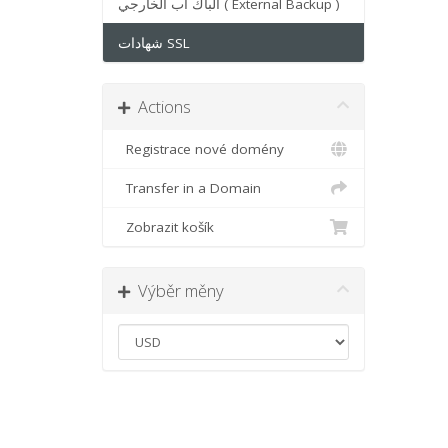
الباك أب الخارجي ( External Backup )
شهادات SSL
Actions
Registrace nové domény
Transfer in a Domain
Zobrazit košík
Výběr měny