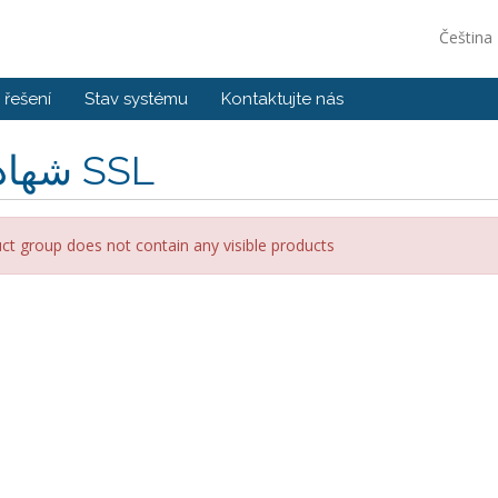
Čeština
řešení
Stav systému
Kontaktujte nás
شهادات SSL
ct group does not contain any visible products