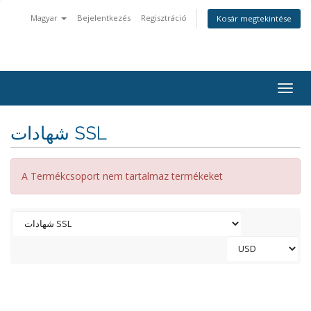
Magyar
Bejelentkezés
Regisztráció
Kosár megtekintése
Togg
navig
شهادات SSL
A Termékcsoport nem tartalmaz termékeket