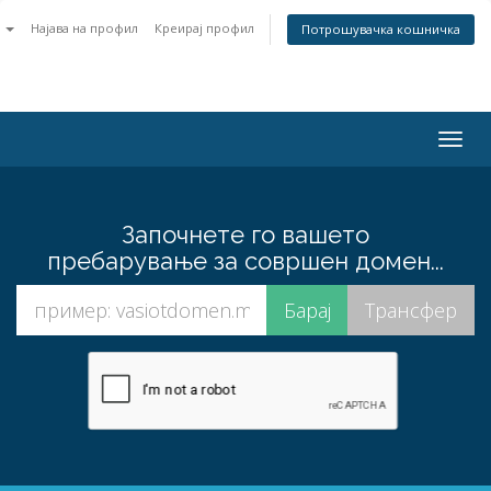
n
Најава на профил
Креирај профил
Потрошувачка кошничка
Togg
navig
Започнете го вашето
пребарување за совршен домен...