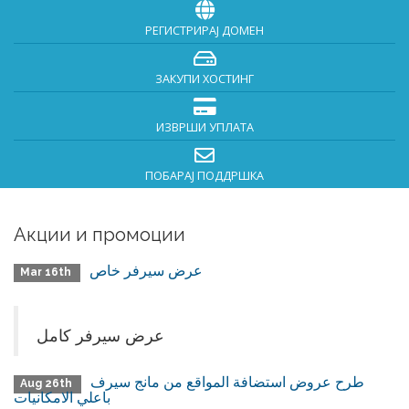
РЕГИСТРИРАЈ ДОМЕН
ЗАКУПИ ХОСТИНГ
ИЗВРШИ УПЛАТА
ПОБАРАЈ ПОДДРШКА
Акции и промоции
عرض سيرفر خاص
Mar 16th
عرض سيرفر كامل
طرح عروض استضافة المواقع من مانج سيرف
Aug 26th
باعلي الامكانيات