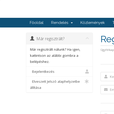
Főoldal
Rendelés
Közlemények
Reg
Már regisztrált?
Már regisztrált nálunk? Ha igen,
Ügyfélka
kattintson az alábbi gombra a
belépéshez.
Bejelentkezés
Elveszett Jelszó alaphelyzetbe
állítása