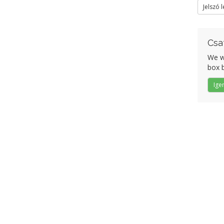
Jelszó 
Csa
We wo
box b
Ige