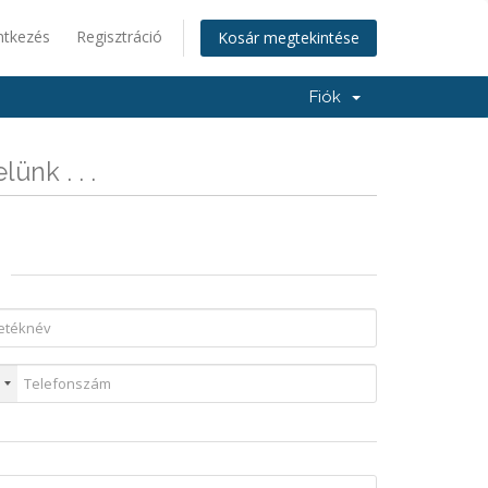
ntkezés
Regisztráció
Kosár megtekintése
Fiók
ünk . . .