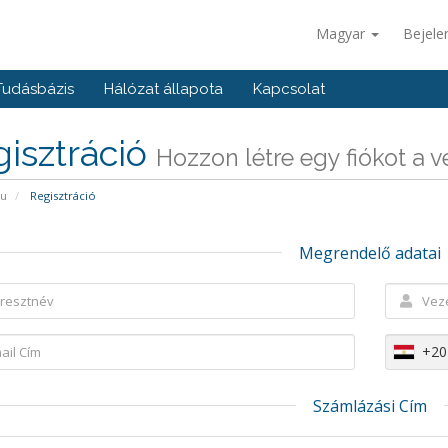
Magyar
Bejele
Tudásbázis
Hálózat állapota
Kapcsolat
isztráció
Hozzon létre egy fiókot a vel
pu
Regisztráció
Megrendelő adatai
+20
Számlázási Cím